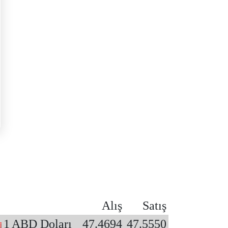
Alış
Satış
1
ABD Doları
47.4694
47.5550