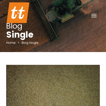
Blog
Single
Home
>
Blog Single