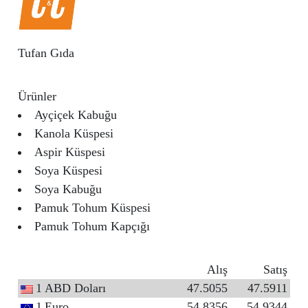
Tufan Gıda
Ürünler
Ayçiçek Kabuğu
Kanola Küspesi
Aspir Küspesi
Soya Küspesi
Soya Kabuğu
Pamuk Tohum Küspesi
Pamuk Tohum Kapçığı
Alış
Satış
1
ABD Doları
47.5055
47.5911
1
Euro
54.8356
54.9344